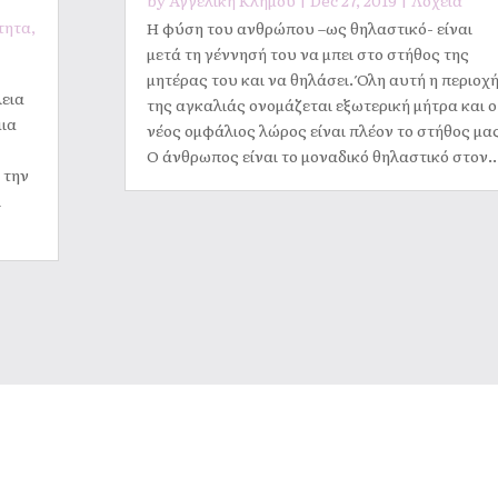
by
Αγγελική Κλήμου
|
Dec 27, 2019
|
Λοχεία
τητα
,
Η φύση του ανθρώπου –ως θηλαστικό- είναι
μετά τη γέννησή του να μπει στο στήθος της
μητέρας του και να θηλάσει. Όλη αυτή η περιοχ
λεια
της αγκαλιάς ονομάζεται εξωτερική μήτρα και ο
μια
νέος ομφάλιος λώρος είναι πλέον το στήθος μας
Ο άνθρωπος είναι το μοναδικό θηλαστικό στον..
 την
ι