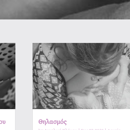
ου
Θηλασμός