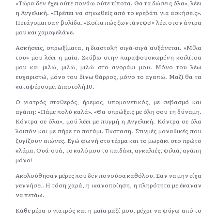
«Τώρα δεν έχει ούτε πονάω ούτε τίποτα. Θα τα δώσεις όλα», λέει
η Αγγελική. «Πρέπει να σηκωθείς από το κρεβάτι για ασκήσεις».
Πετάγομαι σαν βολίδα. «Κοίτα πώς ζωντάνεψε!» λέει στον άντρα
μου και χαμογελάνε.
Ασκήσεις, σπρωξίματα, η διαστολή σιγά-σιγά αυξάνεται. «Μίλα
του» μου λέει η μαία. Σκύβω στην παραφουσκωμένη κοιλίτσα
μου και μιλώ, μιλώ, μιλώ στο αγοράκι μου. Μόνο του λέω
ευχαριστώ, μόνο του δίνω θάρρος, μόνο το αγαπώ. Μαζί θα τα
καταφέρουμε. Διαστολή 10.
Ο γιατρός σταθερός, ήρεμος, υπομονετικός, με σεβασμό και
αγάπη: «Πάμε πολύ καλά». «Θα σπρώξεις με όλη σου τη δύναμη.
Κόντρα σε όλα», μού λέει με πυγμή η Αγγελική. Κόντρα σε όλα
λοιπόν και με πήρε το ποτάμι. Έκσταση. Στιγμές μοναδικές που
ζυγίζουν αιώνες. Εγώ φωνή στο τέρμα και το μωράκι στο πρώτο
κλάμα. Ουά-ουά, το καλό μου το παιδάκι, αγκαλιές, φιλιά, αγάπη
μόνο!
Ακολούθησαν μέρες που δεν πονούσα καθόλου. Σαν να μην είχα
γεννήσει. Η τόση χαρά, η ικανοποίηση, η πληρότητα με έκαναν
να πετάω.
Κάθε μέρα ο γιατρός και η μαία μαζί μου, μέχρι να φύγω από το