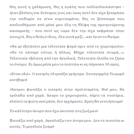
Θες αυτή η χαλάρωση, θες η αγάπη που πολλαπλασιάστηκε –
ήταν βλέπεις και δεύτερος γιος και ίσως ποτέ δεν είχα ξεπεράσει
την επιθυμία να γίνω κοριτσομάνα, θες το ξέσπασμα που
απελευθέρωσε από μέσα μου όλη τη θλίψη της προηγούμενης
καισαρικής – που ποτέ ως τώρα δεν την είχα εκφράσει τόσο
ανοιχτά, θες ο θεός ο ίδιος, όλα αυτά μαζί… και έγινε το θαύμα.
«Θα με εξετάσετε μια τελευταία φορά πριν από το χειρουργείο».
«Θα το κάναμε ούτως ή άλλως. Μέχρι τελευταία στιγμή…».
Τελευταία εξέταση από την Αγγελική. Τελευταία ελπίδα να ζήσω
το όνειρο. Κι όμως μέσα μου το πιστεύω κι ας πέρασαν 30 ώρες.
«Είναι εδώ». Ο γιατρός πλησιάζει γρήγορα. Συναγερμός! Το μωρό
κατέβηκε!
«Άκυρο» φωνάζει ο γιατρός στην προϊσταμένη. Θεέ μου, θα
τρελαθώ από χαρά. Άκυρο το χειρουργείο, πάρτε τα νυστέρια,
κλείστε τα φώτα εκεί μέσα, δεν ερχόμαστε. Εμείς θα γεννήσουμε!
Το καλύτερο άκυρο που έχω ακούσει στη ζωή μου!
Φωνάζω από χαρά. Αγκαλιάζω τον άντρα μου. Δεν το πιστεύει κι
αυτός. Τι μεγαλεία ζούμε!