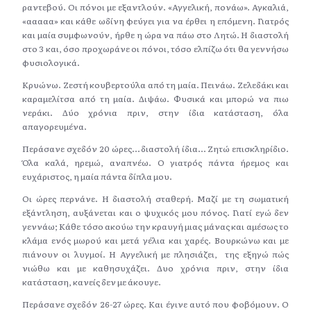
ραντεβού. Οι πόνοι με εξαντλούν. «Αγγελική, πονάω». Αγκαλιά,
«ααααα» και κάθε ωδίνη φεύγει για να έρθει η επόμενη. Γιατρός
και μαία συμφωνούν, ήρθε η ώρα να πάω στο Λητώ. Η διαστολή
στο 3 και, όσο προχωράνε οι πόνοι, τόσο ελπίζω ότι θα γεννήσω
φυσιολογικά.
Κρυώνω. Ζεστή κουβερτούλα από τη μαία. Πεινάω. Ζελεδάκι και
καραμελίτσα από τη μαία. Διψάω. Φυσικά και μπορώ να πιω
νεράκι. Δύο χρόνια πριν, στην ίδια κατάσταση, όλα
απαγορευμένα.
Περάσανε σχεδόν 20 ώρες… διαστολή ίδια… Ζητώ επισκληρίδιο.
Όλα καλά, ηρεμώ, αναπνέω. Ο γιατρός πάντα ήρεμος και
ευχάριστος, η μαία πάντα δίπλα μου.
Οι ώρες περνάνε. Η διαστολή σταθερή. Μαζί με τη σωματική
εξάντληση, αυξάνεται και ο ψυχικός μου πόνος. Γιατί εγώ δεν
γεννάω; Κάθε τόσο ακούω την κραυγή μιας μάνας και αμέσως το
κλάμα ενός μωρού και μετά γέλια και χαρές. Βουρκώνω και με
πιάνουν οι λυγμοί. Η Αγγελική με πλησιάζει, της εξηγώ πώς
νιώθω και με καθησυχάζει. Δυο χρόνια πριν, στην ίδια
κατάσταση, κανείς δεν με άκουγε.
Περάσανε σχεδόν 26-27 ώρες. Και έγινε αυτό που φοβόμουν. Ο