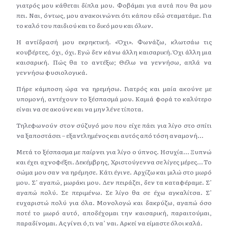
γιατρός μου κάθεται δίπλα μου. Φοβάμαι για αυτά που θα μου
πει. Ναι, όντως, μου ανακοινώνει ότι κάπου εδώ σταματάμε. Για
το καλό του παιδιού και το δικό μου και όλων.
Η αντίδρασή μου εκρηκτική. «Όχι». Φωνάζω, κλωτσάω τις
κουβέρτες, όχι, όχι. Εγώ δεν κάνω άλλη καισαρική. Όχι άλλη μια
καισαρική. Πώς θα το αντέξω; Θέλω να γεννήσω, απλά να
γεννήσω φυσιολογικά.
Πήρε κάμποση ώρα να ηρεμήσω. Γιατρός και μαία ακούνε με
υπομονή, αντέχουν το ξέσπασμά μου. Καμιά φορά το καλύτερο
είναι να σε ακούνε και να μην λένε τίποτα.
Τηλεφωνούν στον σύζυγό μου που είχε πάει για λίγο στο σπίτι
να ξαποστάσει – εξαντλημένος και αυτός από τόση αναμονή…
Μετά το ξέσπασμα με παίρνει για λίγο ο ύπνος. Ησυχία… Ξυπνώ
και έχει αχνοφέξει. Δεκέμβρης, Χριστούγεννα σε λίγες μέρες… Το
σώμα μου σαν να ηρέμησε. Κάτι έγινε. Αρχίζω και μιλώ στο μωρό
μου. Σ’ αγαπώ, μωράκι μου. Δεν πειράζει, δεν τα καταφέραμε. Σ’
αγαπώ πολύ. Σε περιμένω. Σε λίγο θα σε έχω αγκαλίτσα. Σ’
ευχαριστώ πολύ για όλα. Μονολογώ και δακρύζω, αγαπώ όσο
ποτέ το μωρό αυτό, αποδέχομαι την καισαρική, παραιτούμαι,
παραδίνομαι. Ας γίνει ό,τι να’ ναι. Αρκεί να είμαστε όλοι καλά.